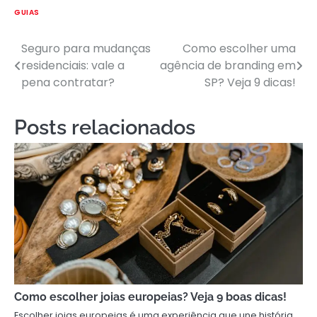
GUIAS
Seguro para mudanças
Como escolher uma
Navegação
residenciais: vale a
agência de branding em
de
pena contratar?
SP? Veja 9 dicas!
Post
Posts relacionados
Como escolher joias europeias? Veja 9 boas dicas!
Escolher joias europeias é uma experiência que une história,