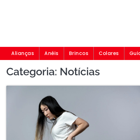
Skip
to
content
Alianças
Anéis
Brincos
Colares
Gui
Categoria:
Notícias