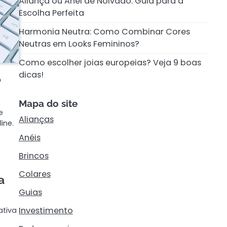
Aliança ou Anel de Noivado: Guia para a
Escolha Perfeita
Harmonia Neutra: Como Combinar Cores
Neutras em Looks Femininos?
Como escolher joias europeias? Veja 9 boas
dicas!
?
Mapa do site
e
Alianças
ine.
Anéis
Brincos
Colares
a
Guias
Investimento
ativa