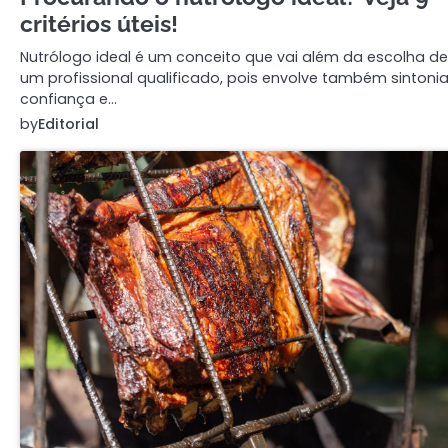
critérios úteis!
Nutrólogo ideal é um conceito que vai além da escolha de
um profissional qualificado, pois envolve também sintonia
confiança e…
by
Editorial