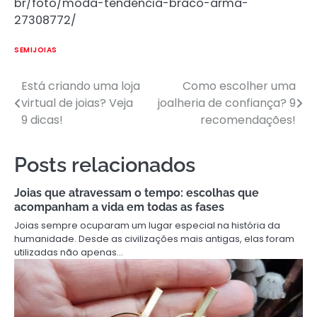
br/foto/moda-tendencia-braco-arma-
27308772/
SEMIJOIAS
Está criando uma loja
Como escolher uma
Navegação
virtual de joias? Veja
joalheria de confiança? 9
de
9 dicas!
recomendações!
Post
Posts relacionados
Joias que atravessam o tempo: escolhas que
acompanham a vida em todas as fases
Joias sempre ocuparam um lugar especial na história da
humanidade. Desde as civilizações mais antigas, elas foram
utilizadas não apenas…